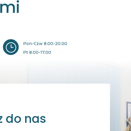
ami
Pon-Czw 8.00-20.00
}
Pt 8.00-17.00
z do nas